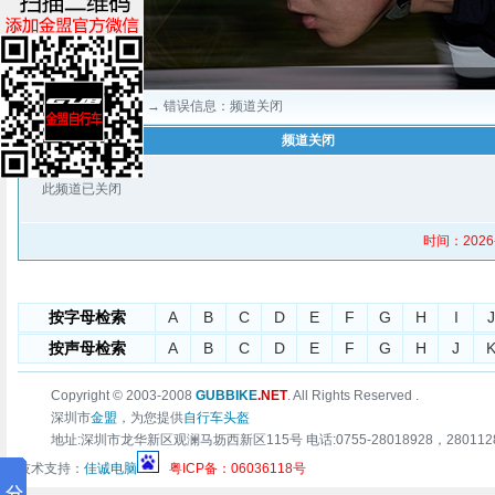
当前位置：
深圳金盟
→ 错误信息：频道关闭
频道关闭
此频道已关闭
时间：2026-8
按字母检索
A
B
C
D
E
F
G
H
I
J
按声母检索
A
B
C
D
E
F
G
H
J
Copyright © 2003-2008
GUBBIKE
.NET
. All Rights Reserved .
深圳市
金盟
，为您提供
自行车头盔
地址:深圳市龙华新区观澜马坜西新区115号 电话:0755-28018928，28011283 传真:0
技术支持：
佳诚电脑
粤ICP备：06036118号