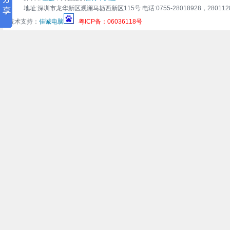
地址:深圳市龙华新区观澜马坜西新区115号 电话:0755-28018928，28011283 传真:0
技术支持：
佳诚电脑
粤ICP备：06036118号