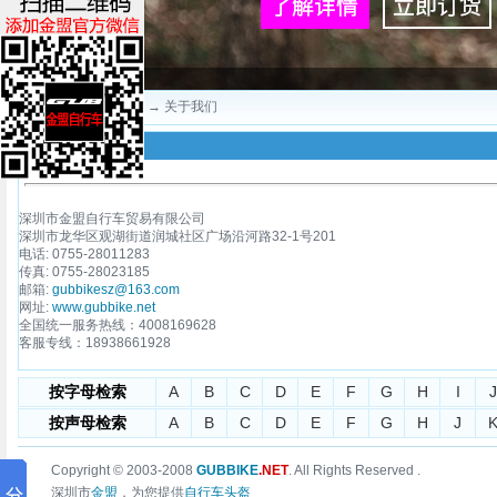
当前位置：
深圳金盟
→ 关于我们
深圳市金盟自行车贸易有限公司
深圳市龙华区观湖街道润城社区广场沿河路32-1号201
电话: 0755-28011283
传真: 0755-28023185
邮箱:
gubbikesz@163.com
网址:
www.gubbike.net
全国统一服务热线：4008169628
客服专线：18938661928
按字母检索
A
B
C
D
E
F
G
H
I
J
按声母检索
A
B
C
D
E
F
G
H
J
Copyright © 2003-2008
GUBBIKE
.NET
. All Rights Reserved .
深圳市
金盟
，为您提供
自行车头盔