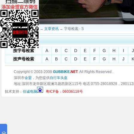
当前位置：
深圳金盟
→
文章资讯
→ 字母检索 - S
字母检索 - S
按字母检索
A
B
C
D
E
F
G
H
I
J
按声母检索
A
B
C
D
E
F
G
H
J
Copyright © 2003-2008
GUBBIKE
.NET
. All Rights Reserved .
深圳市
金盟
，为您提供
自行车头盔
地址:深圳市龙华新区观澜马坜西新区115号 电话:0755-28018928，28011283 传真:0
技术支持：
佳诚电脑
粤ICP备：06036118号