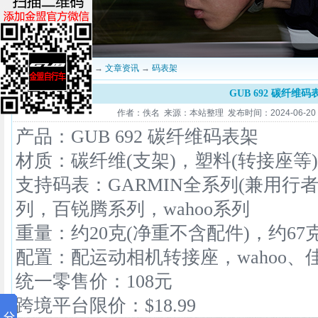
当前位置：
深圳金盟
→
文章资讯
→
码表架
GUB 692 碳纤维码
作者：佚名 来源：本站整理 发布时间：2024-06-20 14
产品：GUB 692 碳纤维码表架
材质：碳纤维(支架)，塑料(转接座等)
支持码表：GARMIN全系列(兼用行者/
列，百锐腾系列，wahoo系列
重量：约20克(净重不含配件)，约67克
配置：配运动相机转接座，wahoo
统一零售价：108元
跨境平台限价：$18.99