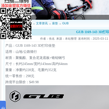
当前位置：
深圳金盟
→
文章资讯
→
座垫
→
GUB
GUB 1169-143 3D
作者：佚名 来源：本站整理 发布时间：2025-03-11 17
产品：GUB 1169-143 3D打印坐垫
适用：山地/公路骑行
材质：聚氨酯、复合尼龙底板+铬钼钢弓
尺寸：长约245mm/宽约143mm/高约64mm
重量：净重约228克、毛重约352克
统一零售价：298元
跨境平台限价：$49.98