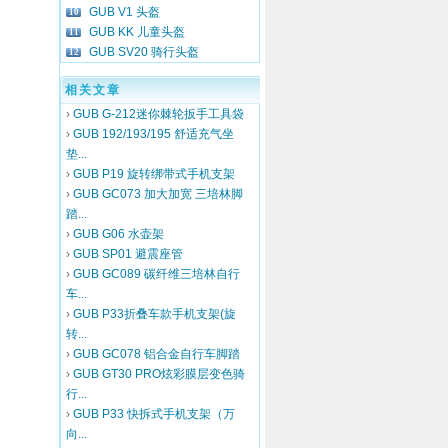
GUB V1 头盔
10
GUB KK 儿童头盔
11
GUB SV20 骑行头盔
12
相关文章
›
GUB G-212迷你棘轮扳手工具袋
›
GUB 192/193/195 舒适充气坐
垫...
›
GUB P19 旋转绑带式手机支架
›
GUB GC073 加大加宽 三培林脚
踏...
›
GUB G06 水壶架
›
GUB SP01 避震座管
›
GUB GC089 碳纤维三培林自行
车...
›
GUB P33折叠车款手机支架(旋
转...
›
GUB GC078 铝合金自行车脚踏
›
GUB GT30 PRO炫彩膜层变色骑
行...
›
GUB P33 快拆式手机支架（万
向...