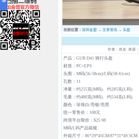
当前位置：
深圳金盟
→
文章资讯
→
头盔
作者：佚名 来源：本站
产品：GUB D41 骑行头盔
材质：PC+EPS
头围：
M
码(56-58cm)/L
码(58-61cm)
孔数：11
净量：
约255克(M码)、约285克(L码)
毛量：
约480克(M码)、约534克(L码)
颜色：
珍珠白/
亮银/
亮黑
统一零售价：108元
跨境平台限价：$25.98
M码/L码产品箱规
外箱尺寸：86*29*45CM/87*31*49.5CM