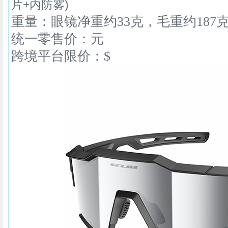
片+内防雾)
重量：眼镜净重约33克，毛重
约187
统一零售价：元
跨境平台限价：$