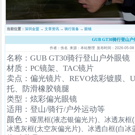
当前位置：
深圳金盟
→
文章资讯
→
骑行装备
→
眼镜
GUB GT30骑行登山
作者：佚名 来源：本站整理 发布时间：2026-05-08 16
名称：GUB GT30骑行登山户外眼镜
材质：PC镜架、
TAC镜片
卖点：偏光镜片、REVO炫彩镀膜、U
托、防滑橡胶镜腿
类型：炫彩偏光眼镜
适用：登山/骑行/
户外运动等
颜色：
哑黑框(液态银偏光片)、冰透灰框
冰透灰框(太空灰偏光片)、冰透白框(白冰