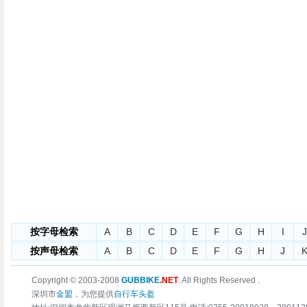
按字母检索
A
B
C
D
E
F
G
H
I
J
按声母检索
A
B
C
D
E
F
G
H
J
Copyright © 2003-2008
GUBBIKE
.NET
. All Rights Reserved .
深圳市
金盟
，为您提供
自行车头盔