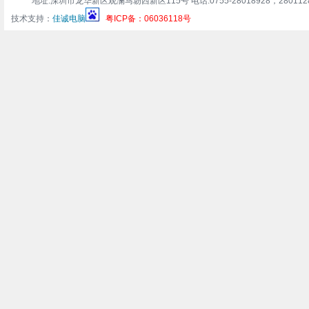
地址:深圳市龙华新区观澜马坜西新区115号 电话:0755-28018928，28011283 传真:0
技术支持：
佳诚电脑
粤ICP备：06036118号