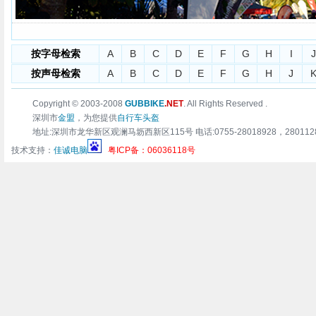
按字母检索
A
B
C
D
E
F
G
H
I
J
按声母检索
A
B
C
D
E
F
G
H
J
Copyright © 2003-2008
GUBBIKE
.NET
. All Rights Reserved .
深圳市
金盟
，为您提供
自行车头盔
地址:深圳市龙华新区观澜马坜西新区115号 电话:0755-28018928，28011283 传真:0
技术支持：
佳诚电脑
粤ICP备：06036118号