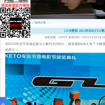
当前位置：
深圳金盟
→
站内公告
GUB赞助 2013年BIKET
浏览次数：21079 发布时间：2013-12-20 16:12
BIKETO
1200
600
车友节本届总参与人数约为
人，较首届的
人有了大幅度
助商之一。