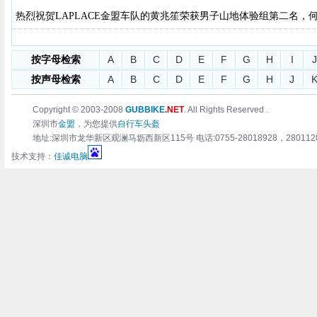
热烈祝贺LAPLACE金盟车队的黄兆笙荣获男子山地体验组第二名，