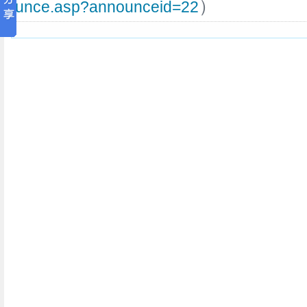
）
unce.asp?announceid=22