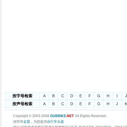
按字母检索
A
B
C
D
E
F
G
H
I
J
按声母检索
A
B
C
D
E
F
G
H
J
Copyright © 2003-2008
GUBBIKE
.NET
. All Rights Reserved .
深圳市
金盟
，为您提供
自行车头盔