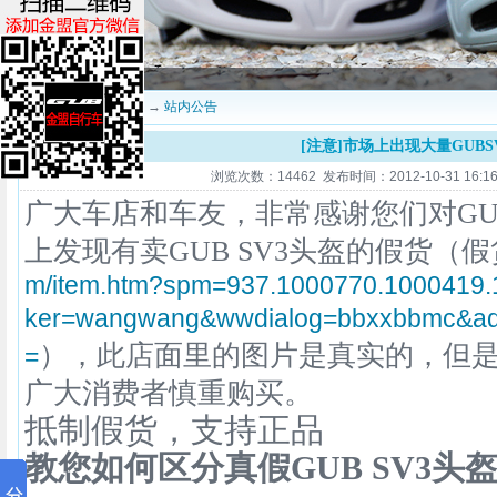
当前位置：
深圳金盟
→
站内公告
[注意]市场上出现大量GUBS
浏览次数：14462 发布时间：2012-10-31 16:16
广大车店和车友，非常感谢您们对G
上发现有卖GUB SV3头盔的假货（
m/item.htm?spm=937.1000770.1000419.
ker=wangwang&wwdialog=bbxxbbmc&ad
），此店面里的图片是真实的，但
=
广大消费者慎重购买。
抵制假货，支持正品
教您如何区分真假GUB SV3头