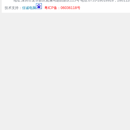
地址:深圳市龙华新区观澜马坜西新区115号 电话:0755-28018928，28011283 传真:0
技术支持：
佳诚电脑
粤ICP备：06036118号